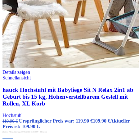
Details zeigen
Schnellansicht
hauck Hochstuhl mit Babyliege Sit N Relax 2in1 ab
Geburt bis 15 kg, Höhenverstellbarem Gestell mit
Rollen, XL Korb
Hochstuhl
Ursprünglicher Preis war: 119.90 €
109.90
€
Aktueller
119.90
€
Preis ist: 109.90 €.
(Letzte Aktualisierung 04/23/2026 13:51 PST -
Details
)