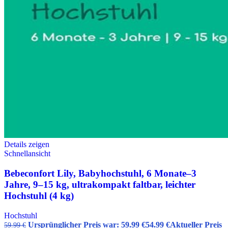
Details zeigen
Schnellansicht
Bebeconfort Lily, Babyhochstuhl, 6 Monate–3
Jahre, 9–15 kg, ultrakompakt faltbar, leichter
Hochstuhl (4 kg)
Hochstuhl
Ursprünglicher Preis war: 59.99 €
54.99
€
Aktueller Preis
59.99
€