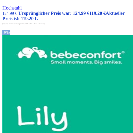
Hochstuhl
Ursprünglicher Preis war: 124.99 €
119.20
€
Aktueller
124.99
€
Preis ist: 119.20 €.
(Letzte Aktualisierung 07/07/2025 01:51 PST -
Details
)
-8%