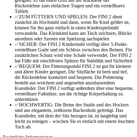
geeignet. Er hat einen Griff auf der Rückseite der
Rückenlehne zum einfachen Tragen und ein verstellbares
Tablett.
✅ZUM FÜTTERN UND SPIELEN: Der FINI 2 dient
zunächst als Hochstuhl und dann, wenn Ihr Kind größer ist,
können Sie ihn ganz einfach in einen Kinderspielstuhl
verwandeln. Das Kleinkind kann am Tisch zeichnen, Blöcke
anordnen oder Szenen mit Spielzeug nachspielen
✅SICHER: Der FINI 2 Kinderstuhl verfügt über 5-Punkt-
verstellbare Gurte und ein Schloss zwischen den Beinen. Für
zusätzlichen Schutz wird eine Schale verwendet. Der FINI 2
hat Füße mit rutschfesten Spitzen für Stabilität und Sicherheit
✅BEQUEM: Der Fütterungsstuhl FINI 2 ist gut für kleinere
und ältere Kinder geeignet. Die Sitzfläche ist breit und tief,
die Rückenlehne konturiert und bequem. Die Polsterung
besteht aus weichem und angenehm anzufassendem
Kunstleder. Der FINI 2 verfügt außerdem über eine bequeme,
verstellbare Fußstütze, um die richtige Körperhaltung zu
unterstützen
✅HOCHWERTIG: Die Beine des Stuhls und des Hockers
sind aus elegantem, zeitlosem Buchenholz gefertigt. Das
Kunstleder, mit dem der Sitz bezogen ist, ist langlebig und
leicht zu reinigen – wischen Sie es einfach mit einem feuchten
Tuch ab.