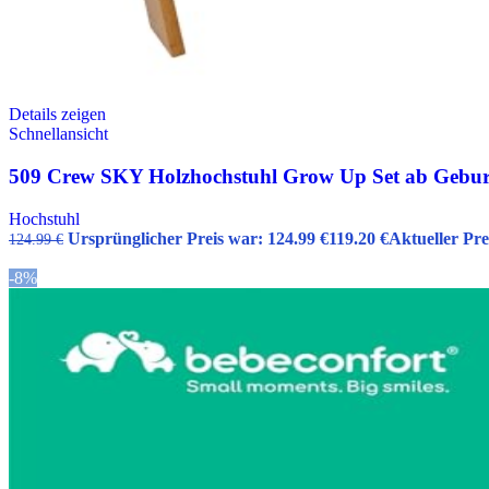
Details zeigen
Schnellansicht
509 Crew SKY Holzhochstuhl Grow Up Set ab Geburt 
Hochstuhl
Ursprünglicher Preis war: 124.99 €
119.20
€
Aktueller Prei
124.99
€
-8%