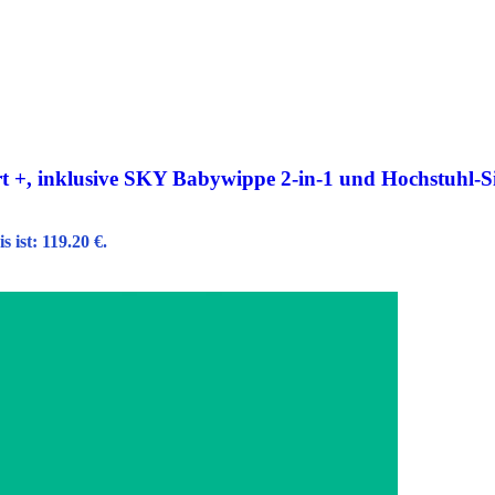
+, inklusive SKY Babywippe 2-in-1 und Hochstuhl-Si
s ist: 119.20 €.