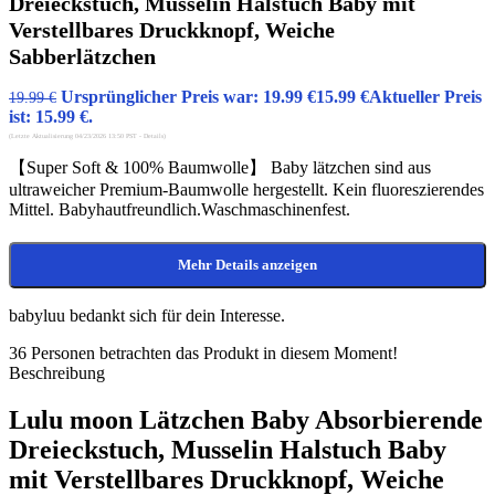
Dreieckstuch, Musselin Halstuch Baby mit
Verstellbares Druckknopf, Weiche
Sabberlätzchen
Ursprünglicher Preis war: 19.99 €
15.99
€
Aktueller Preis
19.99
€
ist: 15.99 €.
(Letzte Aktualisierung 04/23/2026 13:50 PST -
Details
)
【Super Soft & 100% Baumwolle】 Baby lätzchen sind aus
ultraweicher Premium-Baumwolle hergestellt. Kein fluoreszierendes
Mittel. Babyhautfreundlich.Waschmaschinenfest.
Mehr Details anzeigen
babyluu bedankt sich für dein Interesse.
36
Personen betrachten das Produkt in diesem Moment!
Beschreibung
Lulu moon Lätzchen Baby Absorbierende
Dreieckstuch, Musselin Halstuch Baby
mit Verstellbares Druckknopf, Weiche