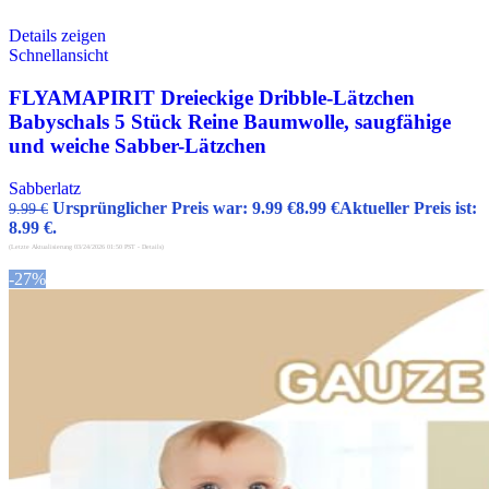
Details zeigen
Schnellansicht
FLYAMAPIRIT Dreieckige Dribble-Lätzchen
Babyschals 5 Stück Reine Baumwolle, saugfähige
und weiche Sabber-Lätzchen
Sabberlatz
Ursprünglicher Preis war: 9.99 €
8.99
€
Aktueller Preis ist:
9.99
€
8.99 €.
(Letzte Aktualisierung 03/24/2026 01:50 PST -
Details
)
-27%