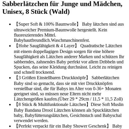
Sabberlätzchen für Junge und Mädchen,
Unisex, 8 Stück (Wald)
【Super Soft & 100% Baumwolle】 Baby lätzchen sind aus
ultraweicher Premium-Baumwolle hergestellt. Kein
fluoreszierendes Mittel.
Babyhautfreundlich.Waschmaschinenfest.
【Hohe Saugfähigkeit & 4 Layer】 Quadratische Lätzchen
mit einem doppellagigen Design sorgen für eine höhere
Saugfähigkeit als Lätzchen anderer Marken und schützen Ihr
sabberndes, zahnendes Baby perfekt vor allem Dribbeln und
Spucken, das seine Kleidung durchnässt. Leicht zu reinigen
und schnell trocknend.
【3 Größen Einstellbaren Druckknöpfe】 Sabberlätzchen
Baby sind so gemacht, dass sie mit vier Druckknöpfen
verstellbar sind, die für Babys im Alter von 0-36+ Monaten
geeignet sind, so müssen neue Eltern nicht mehr
Lätzchengrößen kaufen.(Über 29 * 29cm / 11,5 * 11,5 Zoll)
【8 Stück & Multifunktionale Lätzchen】Diese Soft Muslin
Baby Bandana Drool Lätzchen können als Spucklätzchen
baby, Babyfütterungslätzchen, Gesichtstuch und Babyschal
verwendet werden.
【Perfekt verpackt für ein Baby Shower Geschenk】 Baby