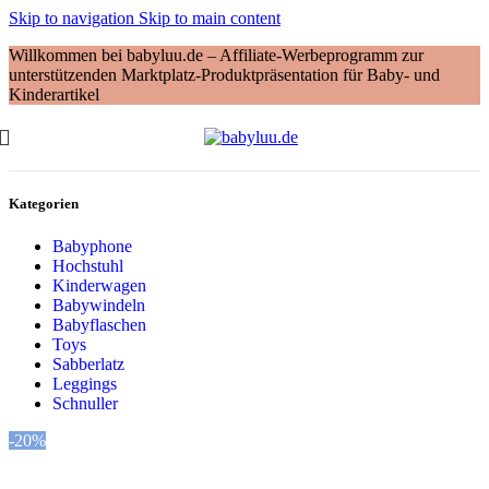
Skip to navigation
Skip to main content
Willkommen bei babyluu.de – Affiliate-Werbeprogramm zur
unterstützenden Marktplatz-Produktpräsentation für Baby- und
Kinderartikel
Kategorien
Babyphone
Hochstuhl
Kinderwagen
Babywindeln
Babyflaschen
Toys
Sabberlatz
Leggings
Schnuller
-20%