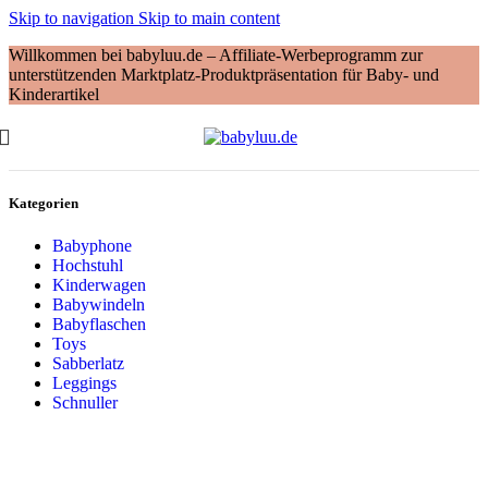
Skip to navigation
Skip to main content
Willkommen bei babyluu.de – Affiliate-Werbeprogramm zur
unterstützenden Marktplatz-Produktpräsentation für Baby- und
Kinderartikel
Kategorien
Babyphone
Hochstuhl
Kinderwagen
Babywindeln
Babyflaschen
Toys
Sabberlatz
Leggings
Schnuller