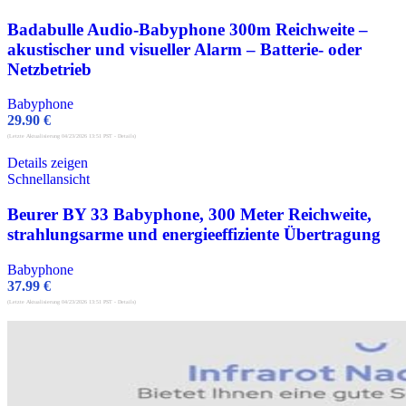
Badabulle Audio-Babyphone 300m Reichweite –
akustischer und visueller Alarm – Batterie- oder
Netzbetrieb
Babyphone
29.90
€
(Letzte Aktualisierung 04/23/2026 13:51 PST -
Details
)
Details zeigen
Schnellansicht
Beurer BY 33 Babyphone, 300 Meter Reichweite,
strahlungsarme und energieeffiziente Übertragung
Babyphone
37.99
€
(Letzte Aktualisierung 04/23/2026 13:51 PST -
Details
)