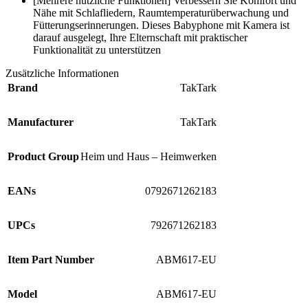
[Mehrere nützliche Funktionen] Verbessern Sie Komfort und
Nähe mit Schlafliedern, Raumtemperaturüberwachung und
Fütterungserinnerungen. Dieses Babyphone mit Kamera ist
darauf ausgelegt, Ihre Elternschaft mit praktischer
Funktionalität zu unterstützen
Zusätzliche Informationen
Brand
TakTark
Manufacturer
TakTark
Product Group
Heim und Haus – Heimwerken
EANs
0792671262183
UPCs
792671262183
Item Part Number
ABM617-EU
Model
ABM617-EU