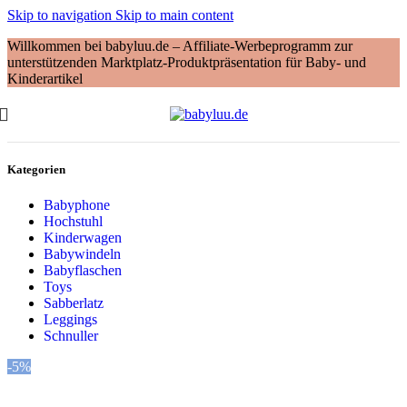
Skip to navigation
Skip to main content
Willkommen bei babyluu.de – Affiliate-Werbeprogramm zur
unterstützenden Marktplatz-Produktpräsentation für Baby- und
Kinderartikel
Kategorien
Babyphone
Hochstuhl
Kinderwagen
Babywindeln
Babyflaschen
Toys
Sabberlatz
Leggings
Schnuller
-5%