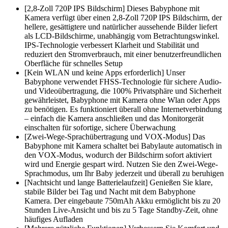
[2,8-Zoll 720P IPS Bildschirm] Dieses Babyphone mit
Kamera verfügt über einen 2,8-Zoll 720P IPS Bildschirm, der
hellere, gesättigtere und natürlicher aussehende Bilder liefert
als LCD-Bildschirme, unabhängig vom Betrachtungswinkel.
IPS-Technologie verbessert Klarheit und Stabilität und
reduziert den Stromverbrauch, mit einer benutzerfreundlichen
Oberfläche für schnelles Setup
[Kein WLAN und keine Apps erforderlich] Unser
Babyphone verwendet FHSS-Technologie für sichere Audio-
und Videoübertragung, die 100% Privatsphäre und Sicherheit
gewährleistet, Babyphone mit Kamera ohne Wlan oder Apps
zu benötigen. Es funktioniert überall ohne Internetverbindung
– einfach die Kamera anschließen und das Monitorgerät
einschalten für sofortige, sichere Überwachung
[Zwei-Wege-Sprachübertragung und VOX-Modus] Das
Babyphone mit Kamera schaltet bei Babylaute automatisch in
den VOX-Modus, wodurch der Bildschirm sofort aktiviert
wird und Energie gespart wird. Nutzen Sie den Zwei-Wege-
Sprachmodus, um Ihr Baby jederzeit und überall zu beruhigen
[Nachtsicht und lange Batterielaufzeit] Genießen Sie klare,
stabile Bilder bei Tag und Nacht mit dem Babyphone
Kamera. Der eingebaute 750mAh Akku ermöglicht bis zu 20
Stunden Live-Ansicht und bis zu 5 Tage Standby-Zeit, ohne
häufiges Aufladen