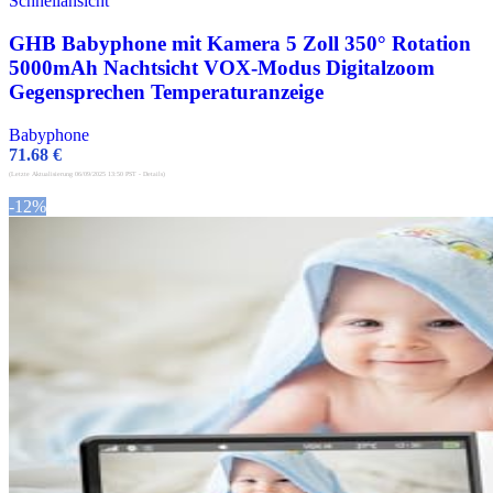
Schnellansicht
GHB Babyphone mit Kamera 5 Zoll 350° Rotation
5000mAh Nachtsicht VOX-Modus Digitalzoom
Gegensprechen Temperaturanzeige
Babyphone
71.68
€
(Letzte Aktualisierung 06/09/2025 13:50 PST -
Details
)
-12%