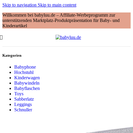
Skip to navigation
Skip to main content
Willkommen bei babyluu.de – Affiliate-Werbeprogramm zur
unterstützenden Marktplatz-Produktpräsentation für Baby- und
Kinderartikel
Kategorien
Babyphone
Hochstuhl
Kinderwagen
Babywindeln
Babyflaschen
Toys
Sabberlatz
Leggings
Schnuller