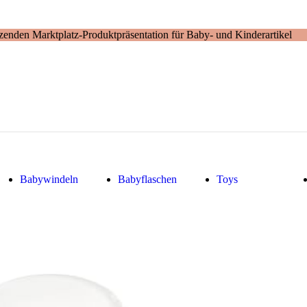
enden Marktplatz-Produktpräsentation für Baby- und Kinderartikel
Babywindeln
Babyflaschen
Toys