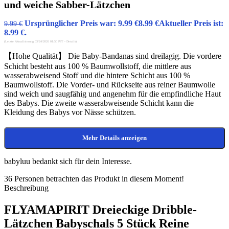
und weiche Sabber-Lätzchen
Ursprünglicher Preis war: 9.99 €
8.99
€
Aktueller Preis ist:
9.99
€
8.99 €.
(Letzte Aktualisierung 03/24/2026 01:50 PST -
Details
)
【Hohe Qualität】 Die Baby-Bandanas sind dreilagig. Die vordere
Schicht besteht aus 100 % Baumwollstoff, die mittlere aus
wasserabweisend Stoff und die hintere Schicht aus 100 %
Baumwollstoff. Die Vorder- und Rückseite aus reiner Baumwolle
sind weich und saugfähig und angenehm für die empfindliche Haut
des Babys. Die zweite wasserabweisende Schicht kann die
Kleidung des Babys vor Nässe schützen.
Mehr Details anzeigen
babyluu bedankt sich für dein Interesse.
36
Personen betrachten das Produkt in diesem Moment!
Beschreibung
FLYAMAPIRIT Dreieckige Dribble-
Lätzchen Babyschals 5 Stück Reine