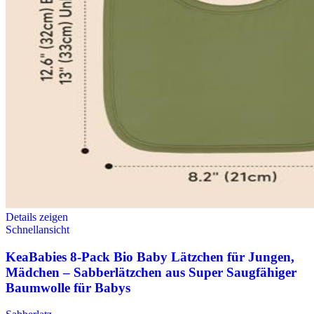
Details zeigen
Schnellansicht
KeaBabies 8-Pack Bio Baby Lätzchen für Jungen,
Mädchen – Sabberlätzchen aus Super Saugfähiger
Baumwolle für Babys