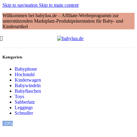
Skip to navigation
Skip to main content
Willkommen bei babyluu.de – Affiliate-Werbeprogramm zur
unterstützenden Marktplatz-Produktpräsentation für Baby- und
Kinderartikel
Kategorien
Babyphone
Hochstuhl
Kinderwagen
Babywindeln
Babyflaschen
Toys
Sabberlatz
Leggings
Schnuller
-10%