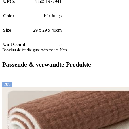
UPCs
786051977941
Color
Für Jungs
Size
29 x 29 x 40cm
Unit Count
5
Babyluu.de ist die gute Adresse im Netz
Passende & verwandte Produkte
-20%