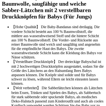
Baumwolle, saugfähige und weiche
Sabber-Lätzchen mit 2 verstellbaren
Druckknöpfen für Babys (Für Jungs)
【Hohe Qualität】 Die Baby-Bandanas sind dreilagig. Die
vordere Schicht besteht aus 100 % Baumwollstoff, die
mittlere aus wasserabweisend Stoff und die hintere Schicht
aus 100 % Baumwollstoff. Die Vorder- und Rückseite aus
reiner Baumwolle sind weich und saugfähig und angenehm
für die empfindliche Haut des Babys. Die zweite
wasserabweisende Schicht kann die Kleidung des Babys vor
Nässe schützen.
【Verstellbare Druckknöpfe】 Der dreieckige Babyschal ist
mit 2 hochwertigen Druckknöpfen ausgestattet, sodass Sie die
Größe des Lätzchens an den Halsumfang Ihres Babys
anpassen können. Die Knöpfe sind solide und für Babys
schwer zu lösen, während Eltern sie leicht einrasten lassen
können.
【Weit verbreitet】 Die Sabberlätzchen können als Lätzchen
beim Essen, Trinken und Spielen des Babys, als Sabbertuch
für stark sabbernde oder spuckende Babys, als modisches
Deko-Halstuch passend zum Kinderoutfit und auch als cooles
Kopftuch verwendet werden Schützen Sie das Baby vor zu