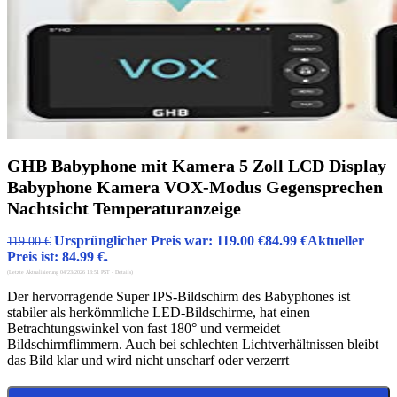
GHB Babyphone mit Kamera 5 Zoll LCD Display
Babyphone Kamera VOX-Modus Gegensprechen
Nachtsicht Temperaturanzeige
Ursprünglicher Preis war: 119.00 €
84.99
€
Aktueller
119.00
€
Preis ist: 84.99 €.
(Letzte Aktualisierung 04/23/2026 13:51 PST -
Details
)
Der hervorragende Super IPS-Bildschirm des Babyphones ist
stabiler als herkömmliche LED-Bildschirme, hat einen
Betrachtungswinkel von fast 180° und vermeidet
Bildschirmflimmern. Auch bei schlechten Lichtverhältnissen bleibt
das Bild klar und wird nicht unscharf oder verzerrt