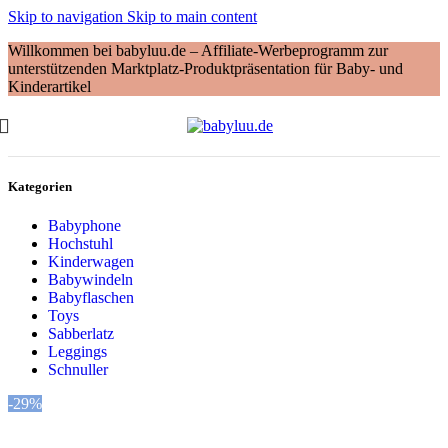
Skip to navigation
Skip to main content
Willkommen bei babyluu.de – Affiliate-Werbeprogramm zur
unterstützenden Marktplatz-Produktpräsentation für Baby- und
Kinderartikel
Kategorien
Babyphone
Hochstuhl
Kinderwagen
Babywindeln
Babyflaschen
Toys
Sabberlatz
Leggings
Schnuller
-29%