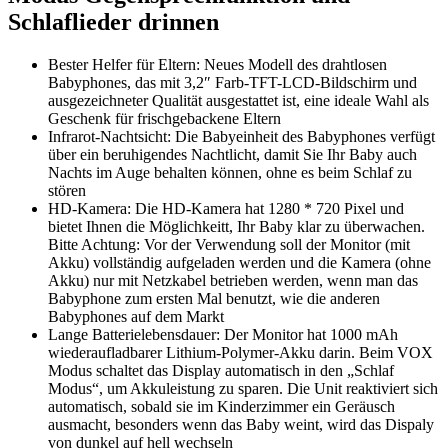
Schlaflieder drinnen
Bester Helfer für Eltern: Neues Modell des drahtlosen
Babyphones, das mit 3,2″ Farb-TFT-LCD-Bildschirm und
ausgezeichneter Qualität ausgestattet ist, eine ideale Wahl als
Geschenk für frischgebackene Eltern
Infrarot-Nachtsicht: Die Babyeinheit des Babyphones verfügt
über ein beruhigendes Nachtlicht, damit Sie Ihr Baby auch
Nachts im Auge behalten können, ohne es beim Schlaf zu
stören
HD-Kamera: Die HD-Kamera hat 1280 * 720 Pixel und
bietet Ihnen die Möglichkeitt, Ihr Baby klar zu überwachen.
Bitte Achtung: Vor der Verwendung soll der Monitor (mit
Akku) vollständig aufgeladen werden und die Kamera (ohne
Akku) nur mit Netzkabel betrieben werden, wenn man das
Babyphone zum ersten Mal benutzt, wie die anderen
Babyphones auf dem Markt
Lange Batterielebensdauer: Der Monitor hat 1000 mAh
wiederaufladbarer Lithium-Polymer-Akku darin. Beim VOX
Modus schaltet das Display automatisch in den „Schlaf
Modus“, um Akkuleistung zu sparen. Die Unit reaktiviert sich
automatisch, sobald sie im Kinderzimmer ein Geräusch
ausmacht, besonders wenn das Baby weint, wird das Dispaly
von dunkel auf hell wechseln