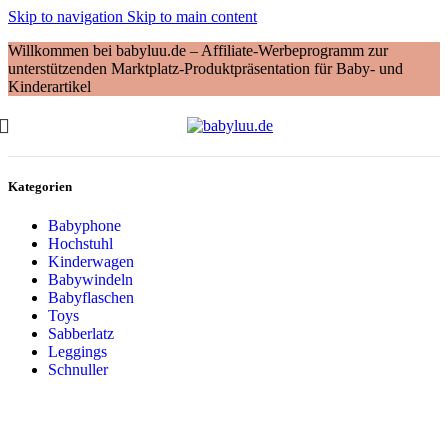
Skip to navigation
Skip to main content
Willkommen bei babyluu.de – Affiliate-Werbeprogramm zur
unterstützenden Marktplatz-Produktpräsentation für Baby- und
Kinderartikel
Kategorien
Babyphone
Hochstuhl
Kinderwagen
Babywindeln
Babyflaschen
Toys
Sabberlatz
Leggings
Schnuller