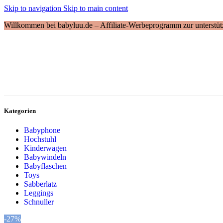
Skip to navigation
Skip to main content
Willkommen bei babyluu.de – Affiliate-Werbeprogramm zur unterstütz
Kategorien
Babyphone
Hochstuhl
Kinderwagen
Babywindeln
Babyflaschen
Toys
Sabberlatz
Leggings
Schnuller
-27%