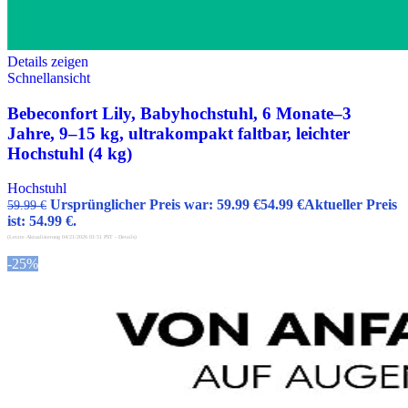
Details zeigen
Schnellansicht
Bebeconfort Lily, Babyhochstuhl, 6 Monate–3
Jahre, 9–15 kg, ultrakompakt faltbar, leichter
Hochstuhl (4 kg)
Hochstuhl
Ursprünglicher Preis war: 59.99 €
54.99
€
Aktueller Preis
59.99
€
ist: 54.99 €.
(Letzte Aktualisierung 04/21/2026 01:51 PST -
Details
)
-25%