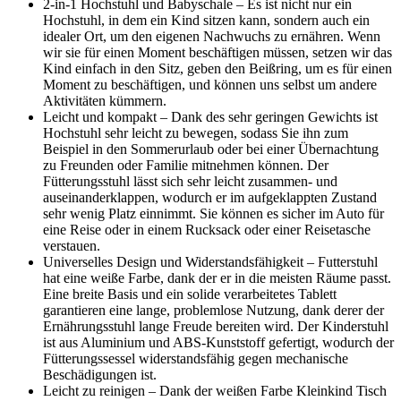
2-in-1 Hochstuhl und Babyschale – Es ist nicht nur ein
Hochstuhl, in dem ein Kind sitzen kann, sondern auch ein
idealer Ort, um den eigenen Nachwuchs zu ernähren. Wenn
wir sie für einen Moment beschäftigen müssen, setzen wir das
Kind einfach in den Sitz, geben den Beißring, um es für einen
Moment zu beschäftigen, und können uns selbst um andere
Aktivitäten kümmern.
Leicht und kompakt – Dank des sehr geringen Gewichts ist
Hochstuhl sehr leicht zu bewegen, sodass Sie ihn zum
Beispiel in den Sommerurlaub oder bei einer Übernachtung
zu Freunden oder Familie mitnehmen können. Der
Fütterungsstuhl lässt sich sehr leicht zusammen- und
auseinanderklappen, wodurch er im aufgeklappten Zustand
sehr wenig Platz einnimmt. Sie können es sicher im Auto für
eine Reise oder in einem Rucksack oder einer Reisetasche
verstauen.
Universelles Design und Widerstandsfähigkeit – Futterstuhl
hat eine weiße Farbe, dank der er in die meisten Räume passt.
Eine breite Basis und ein solide verarbeitetes Tablett
garantieren eine lange, problemlose Nutzung, dank derer der
Ernährungsstuhl lange Freude bereiten wird. Der Kinderstuhl
ist aus Aluminium und ABS-Kunststoff gefertigt, wodurch der
Fütterungssessel widerstandsfähig gegen mechanische
Beschädigungen ist.
Leicht zu reinigen – Dank der weißen Farbe Kleinkind Tisch