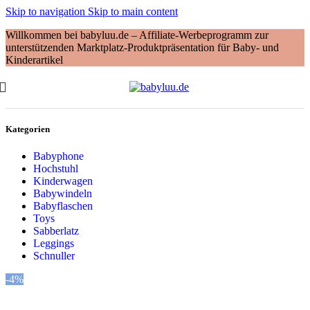
Skip to navigation
Skip to main content
Willkommen bei babyluu.de – Affiliate-Werbeprogramm zur
unterstützenden Marktplatz-Produktpräsentation für Baby- und
Kinderartikel
Kategorien
Babyphone
Hochstuhl
Kinderwagen
Babywindeln
Babyflaschen
Toys
Sabberlatz
Leggings
Schnuller
-4%