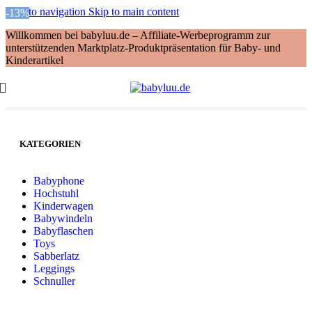
Skip to navigation
Skip to main content
-13%
Willkommen bei babyluu.de – Affiliate-Werbeprogramm zur
unterstützenden Marktplatz-Produktpräsentation für Baby- und
Kinderartikel
KATEGORIEN
Babyphone
Hochstuhl
Kinderwagen
Babywindeln
Babyflaschen
Toys
Sabberlatz
Leggings
Schnuller