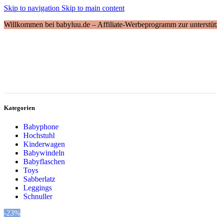
Skip to navigation
Skip to main content
Willkommen bei babyluu.de – Affiliate-Werbeprogramm zur unterstütz
Kategorien
Babyphone
Hochstuhl
Kinderwagen
Babywindeln
Babyflaschen
Toys
Sabberlatz
Leggings
Schnuller
-23%