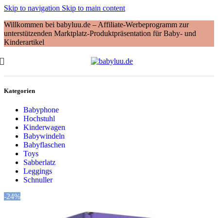
Skip to navigation
Skip to main content
Willkommen bei babyluu.de – Affiliate-Werbeprogramm zur
unterstützenden Marktplatz-Produktpräsentation für Baby- und
Kinderartikel
Kategorien
Babyphone
Hochstuhl
Kinderwagen
Babywindeln
Babyflaschen
Toys
Sabberlatz
Leggings
Schnuller
-24%