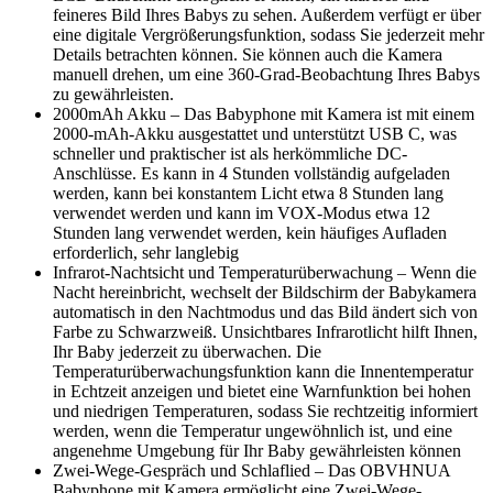
feineres Bild Ihres Babys zu sehen. Außerdem verfügt er über
eine digitale Vergrößerungsfunktion, sodass Sie jederzeit mehr
Details betrachten können. Sie können auch die Kamera
manuell drehen, um eine 360-Grad-Beobachtung Ihres Babys
zu gewährleisten.
2000mAh Akku – Das Babyphone mit Kamera ist mit einem
2000-mAh-Akku ausgestattet und unterstützt USB C, was
schneller und praktischer ist als herkömmliche DC-
Anschlüsse. Es kann in 4 Stunden vollständig aufgeladen
werden, kann bei konstantem Licht etwa 8 Stunden lang
verwendet werden und kann im VOX-Modus etwa 12
Stunden lang verwendet werden, kein häufiges Aufladen
erforderlich, sehr langlebig
Infrarot-Nachtsicht und Temperaturüberwachung – Wenn die
Nacht hereinbricht, wechselt der Bildschirm der Babykamera
automatisch in den Nachtmodus und das Bild ändert sich von
Farbe zu Schwarzweiß. Unsichtbares Infrarotlicht hilft Ihnen,
Ihr Baby jederzeit zu überwachen. Die
Temperaturüberwachungsfunktion kann die Innentemperatur
in Echtzeit anzeigen und bietet eine Warnfunktion bei hohen
und niedrigen Temperaturen, sodass Sie rechtzeitig informiert
werden, wenn die Temperatur ungewöhnlich ist, und eine
angenehme Umgebung für Ihr Baby gewährleisten können
Zwei-Wege-Gespräch und Schlaflied – Das OBVHNUA
Babyphone mit Kamera ermöglicht eine Zwei-Wege-