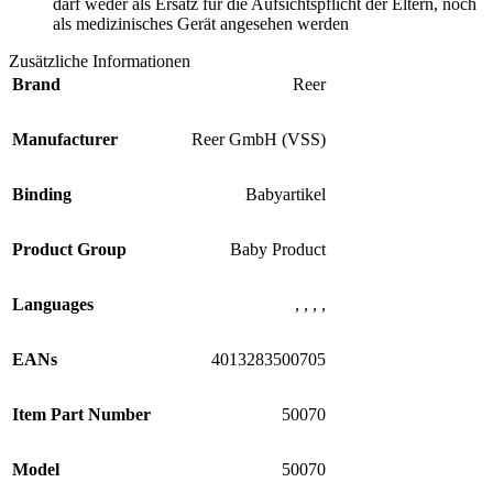
darf weder als Ersatz für die Aufsichtspflicht der Eltern, noch
als medizinisches Gerät angesehen werden
Zusätzliche Informationen
Brand
Reer
Manufacturer
Reer GmbH (VSS)
Binding
Babyartikel
Product Group
Baby Product
Languages
, , , ,
EANs
4013283500705
Item Part Number
50070
Model
50070