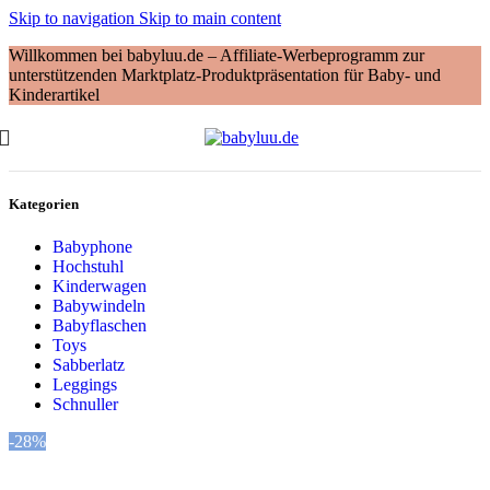
Skip to navigation
Skip to main content
Willkommen bei babyluu.de – Affiliate-Werbeprogramm zur
unterstützenden Marktplatz-Produktpräsentation für Baby- und
Kinderartikel
Kategorien
Babyphone
Hochstuhl
Kinderwagen
Babywindeln
Babyflaschen
Toys
Sabberlatz
Leggings
Schnuller
-28%