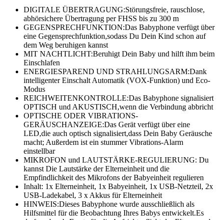
DIGITALE ÜBERTRAGUNG:Störungsfreie, rauschlose,
abhörsichere Übertragung per FHSS bis zu 300 m
GEGENSPRECHFUNKTION:Das Babyphone verfügt über
eine Gegensprechfunktion,sodass Du Dein Kind schon auf
dem Weg beruhigen kannst
MIT NACHTLICHT:Beruhigt Dein Baby und hilft ihm beim
Einschlafen
ENERGIESPAREND UND STRAHLUNGSARM:Dank
intelligenter Einschalt Automatik (VOX-Funktion) und Eco-
Modus
REICHWEITENKONTROLLE:Das Babyphone signalisiert
OPTISCH und AKUSTISCH,wenn die Verbindung abbricht
OPTISCHE ODER VIBRATIONS-
GERÄUSCHANZEIGE:Das Gerät verfügt über eine
LED,die auch optisch signalisiert,dass Dein Baby Geräusche
macht; Außerdem ist ein stummer Vibrations-Alarm
einstellbar
MIKROFON und LAUTSTÄRKE-REGULIERUNG: Du
kannst Die Lautstärke der Elterneinheit und die
Empfindlichkeit des Mikrofons der Babyeinheit regulieren
Inhalt: 1x Elterneinheit, 1x Babyeinheit, 1x USB-Netzteil, 2x
USB-Ladekabel, 3 x Akkus für Elterneinheit
HINWEIS:Dieses Babyphone wurde ausschließlich als
Hilfsmittel für die Beobachtung Ihres Babys entwickelt.Es