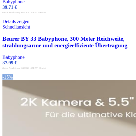
Babyphone
39.71
€
(Letzte Aktualisierung 04/23/2026 13:51 PST -
Details
)
Details zeigen
Schnellansicht
Beurer BY 33 Babyphone, 300 Meter Reichweite,
strahlungsarme und energieeffiziente Übertragung
Babyphone
37.99
€
(Letzte Aktualisierung 04/23/2026 13:51 PST -
Details
)
-15%