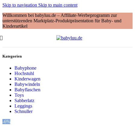
Skip to navigation
Skip to main content
Willkommen bei babyluu.de – Affiliate-Werbeprogramm zur
unterstützenden Marktplatz-Produktpräsentation für Baby- und
Kinderartikel
Kategorien
Babyphone
Hochstuhl
Kinderwagen
Babywindeln
Babyflaschen
Toys
Sabberlatz
Leggings
Schnuller
-6%