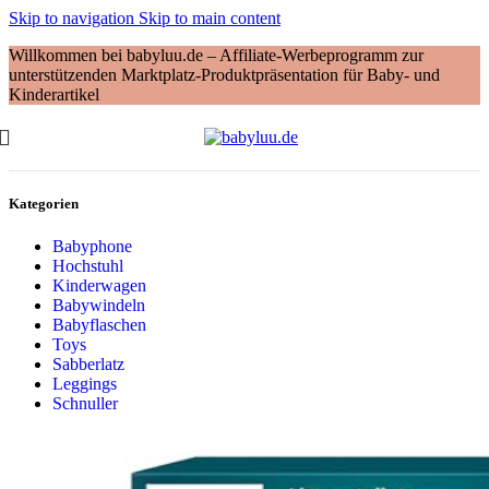
Skip to navigation
Skip to main content
Willkommen bei babyluu.de – Affiliate-Werbeprogramm zur
unterstützenden Marktplatz-Produktpräsentation für Baby- und
Kinderartikel
Kategorien
Babyphone
Hochstuhl
Kinderwagen
Babywindeln
Babyflaschen
Toys
Sabberlatz
Leggings
Schnuller