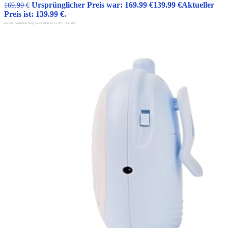
Ursprünglicher Preis war: 169.99 €
139.99
€
Aktueller
169.99
€
Preis ist: 139.99 €.
(Letzte Aktualisierung 04/23/2026 13:51 PST -
Details
)