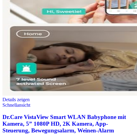
Details zeigen
Schnellansicht
Dr.Care VistaView Smart WLAN Babyphone mit
Kamera, 5” 1080P HD, 2K Kamera, App-
Steuerung, Bewegungsalarm, Weinen-Alarm