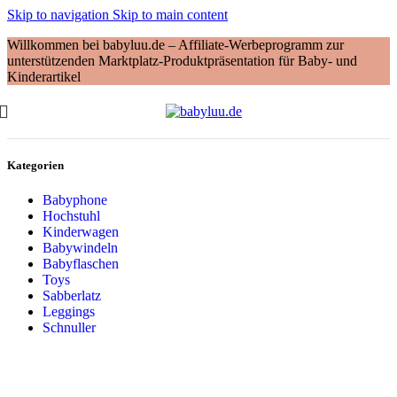
Skip to navigation
Skip to main content
Willkommen bei babyluu.de – Affiliate-Werbeprogramm zur
unterstützenden Marktplatz-Produktpräsentation für Baby- und
Kinderartikel
Kategorien
Babyphone
Hochstuhl
Kinderwagen
Babywindeln
Babyflaschen
Toys
Sabberlatz
Leggings
Schnuller