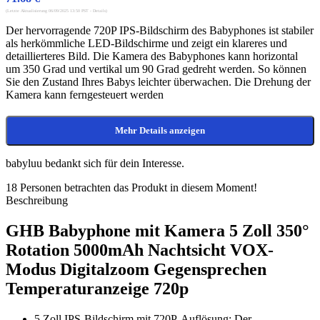
(Letzte Aktualisierung 06/09/2025 13:50 PST -
Details
)
Der hervorragende 720P IPS-Bildschirm des Babyphones ist stabiler
als herkömmliche LED-Bildschirme und zeigt ein klareres und
detaillierteres Bild. Die Kamera des Babyphones kann horizontal
um 350 Grad und vertikal um 90 Grad gedreht werden. So können
Sie den Zustand Ihres Babys leichter überwachen. Die Drehung der
Kamera kann ferngesteuert werden
Mehr Details anzeigen
babyluu bedankt sich für dein Interesse.
18
Personen betrachten das Produkt in diesem Moment!
Beschreibung
GHB Babyphone mit Kamera 5 Zoll 350°
Rotation 5000mAh Nachtsicht VOX-
Modus Digitalzoom Gegensprechen
Temperaturanzeige 720p
5 Zoll IPS-Bildschirm mit 720P-Auflösung: Der