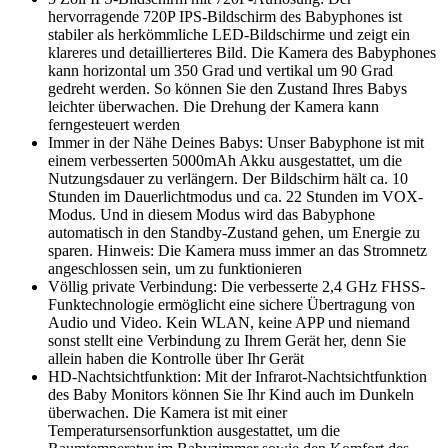
hervorragende 720P IPS-Bildschirm des Babyphones ist
stabiler als herkömmliche LED-Bildschirme und zeigt ein
klareres und detaillierteres Bild. Die Kamera des Babyphones
kann horizontal um 350 Grad und vertikal um 90 Grad
gedreht werden. So können Sie den Zustand Ihres Babys
leichter überwachen. Die Drehung der Kamera kann
ferngesteuert werden
Immer in der Nähe Deines Babys: Unser Babyphone ist mit
einem verbesserten 5000mAh Akku ausgestattet, um die
Nutzungsdauer zu verlängern. Der Bildschirm hält ca. 10
Stunden im Dauerlichtmodus und ca. 22 Stunden im VOX-
Modus. Und in diesem Modus wird das Babyphone
automatisch in den Standby-Zustand gehen, um Energie zu
sparen. Hinweis: Die Kamera muss immer an das Stromnetz
angeschlossen sein, um zu funktionieren
Völlig private Verbindung: Die verbesserte 2,4 GHz FHSS-
Funktechnologie ermöglicht eine sichere Übertragung von
Audio und Video. Kein WLAN, keine APP und niemand
sonst stellt eine Verbindung zu Ihrem Gerät her, denn Sie
allein haben die Kontrolle über Ihr Gerät
HD-Nachtsichtfunktion: Mit der Infrarot-Nachtsichtfunktion
des Baby Monitors können Sie Ihr Kind auch im Dunkeln
überwachen. Die Kamera ist mit einer
Temperatursensorfunktion ausgestattet, um die